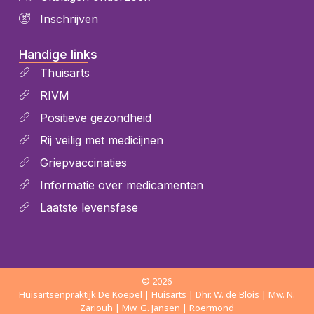
Inschrijven
Handige links
Thuisarts
RIVM
Positieve gezondheid
Rij veilig met medicijnen
Griepvaccinaties
Informatie over medicamenten
Laatste levensfase
© 2026
Huisartsenpraktijk De Koepel | Huisarts | Dhr. W. de Blois | Mw. N.
Zariouh | Mw. G. Jansen | Roermond