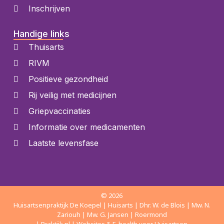
Inschrijven
Handige links
Thuisarts
RIVM
Positieve gezondheid
Rij veilig met medicijnen
Griepvaccinaties
Informatie over medicamenten
Laatste levensfase
© 2026
Huisartsenpraktijk De Koepel | Huisarts | Dhr. W. de Blois | Mw. N.
Zariouh | Mw. G. Jansen | Roermond